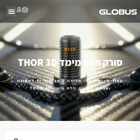
חנות
סורק תלת מימד THOR 3D
עמוד הבית
/
כלי מדידה
/
מציאון, יד ראשונה
ושנייה
/ סורק תלת מימד THOR 3D